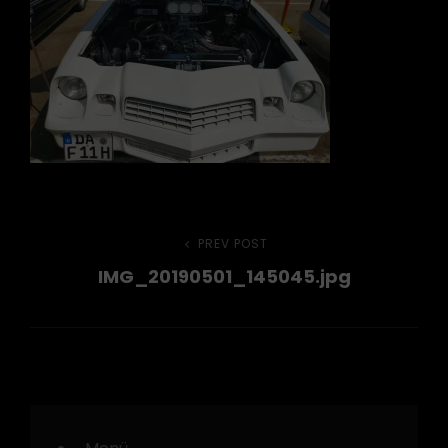
Beitragsnavigation
PREV POST
Previous
IMG_20190501_145045.jpg
Post