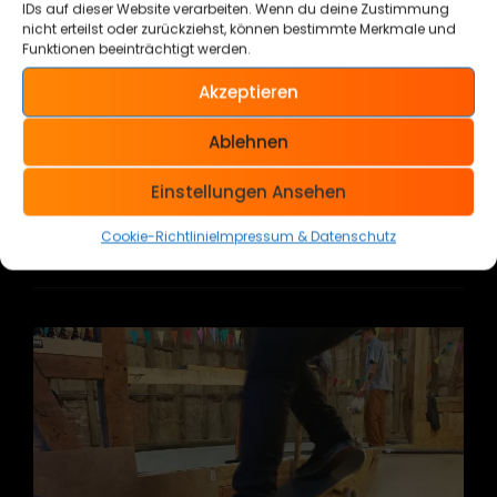
IDs auf dieser Website verarbeiten. Wenn du deine Zustimmung
nicht erteilst oder zurückziehst, können bestimmte Merkmale und
28. Mai 2018
Scoop
Funktionen beeinträchtigt werden.
Akzeptieren
Letzten Freitag war ich auf der Kustom
Kulture Forever in Herten. Einen Tag Urlaub
Ablehnen
genommen und ab dafür. Leider konnte
Einstellungen Ansehen
KKF
WEITER LESEN
Cookie-Richtlinie
Impressum & Datenschutz
2018