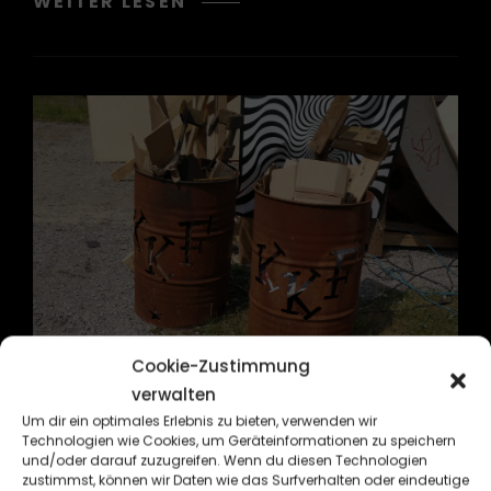
OBER-
WEITER LESEN
MÖRLEN
2018
Cookie-Zustimmung
verwalten
CAT
CARS & BIKES
KUSTOM KULTURE
Um dir ein optimales Erlebnis zu bieten, verwenden wir
Technologien wie Cookies, um Geräteinformationen zu speichern
LINKS
SKATEBOARD
TATTOO
und/oder darauf zuzugreifen. Wenn du diesen Technologien
zustimmst, können wir Daten wie das Surfverhalten oder eindeutige
KKF 2018