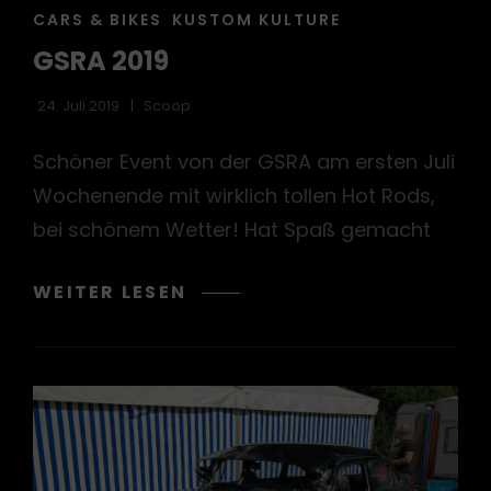
CAT
CARS & BIKES
KUSTOM KULTURE
LINKS
GSRA 2019
24. Juli 2019
Scoop
Schöner Event von der GSRA am ersten Juli
Wochenende mit wirklich tollen Hot Rods,
bei schönem Wetter! Hat Spaß gemacht
GSRA
WEITER LESEN
2019