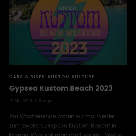
CAT
CARS & BIKES
KUSTOM KULTURE
LINKS
Gypsea Kustom Beach 2023
8. Mai 2023
Scoop
Am Wochenende waren wir mal wieder
zum zweiten „Gypsea Kustom Beach“ in
Kronau. Was soll man groß sagen, „Wetter