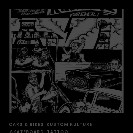
CAT
CARS & BIKES
KUSTOM KULTURE
LINKS
SKATEBOARD
TATTOO