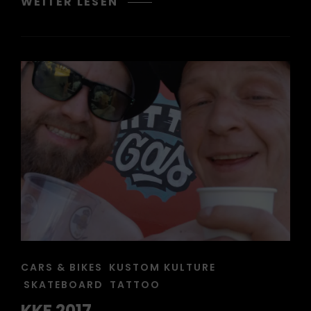
BARNSIDE
WEITER LESEN
POOL
OPENING
CAT
CARS & BIKES
KUSTOM KULTURE
LINKS
SKATEBOARD
TATTOO
KKF 2017