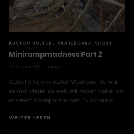
CAT
KUSTOM KULTURE
SKATEBOARD
SPORT
LINKS
Minirampmadness Part 2
17. Oktober 2016
Scoop
Gude Folks, am letzten Wochenende war
es mal wieder so weit. Wir haben weiter an
unserem Skatepool in Immi´´s Scheune
MINIRAMPMADNESS
WEITER LESEN
PART
2