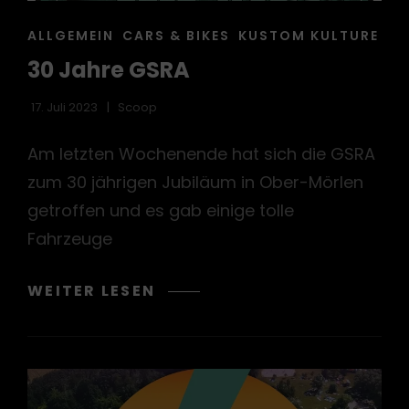
CAT
ALLGEMEIN
CARS & BIKES
KUSTOM KULTURE
LINKS
30 Jahre GSRA
17. Juli 2023
Scoop
Am letzten Wochenende hat sich die GSRA
zum 30 jährigen Jubiläum in Ober-Mörlen
getroffen und es gab einige tolle
Fahrzeuge
30
WEITER LESEN
JAHRE
GSRA