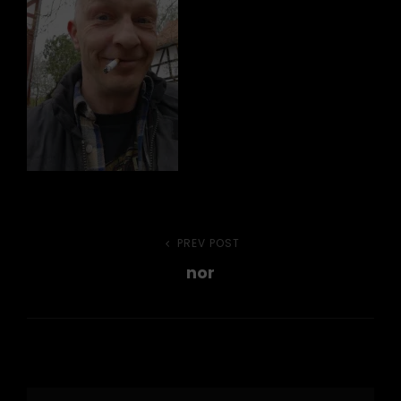
Beitragsnavigation
PREV POST
Previous
nor
Post