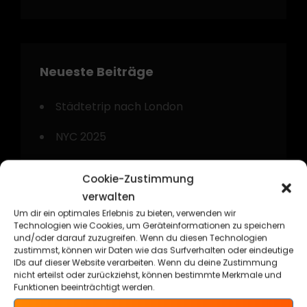
Neueste Beiträge
Städtetrip nach London
NYC 2025
Gyp`Sea Kustom Beach Weekend 2024
Cookie-Zustimmung
verwalten
Kurztrip nach Amsterdam
Um dir ein optimales Erlebnis zu bieten, verwenden wir
Technologien wie Cookies, um Geräteinformationen zu speichern
Technorama Kassel 2024
und/oder darauf zuzugreifen. Wenn du diesen Technologien
zustimmst, können wir Daten wie das Surfverhalten oder eindeutige
IDs auf dieser Website verarbeiten. Wenn du deine Zustimmung
nicht erteilst oder zurückziehst, können bestimmte Merkmale und
Funktionen beeinträchtigt werden.