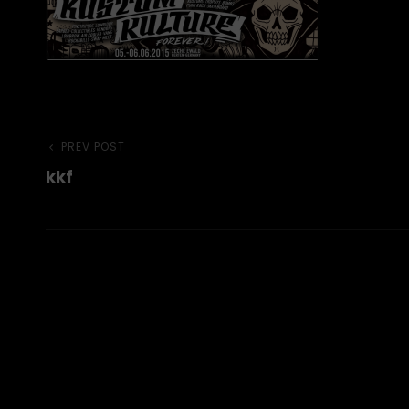
Beitragsnavigation
Previous
PREV POST
kkf
Post