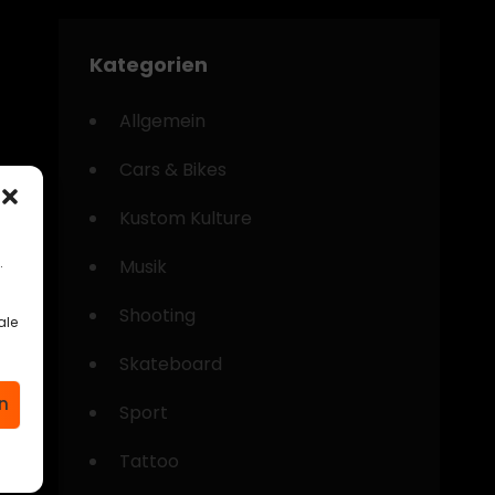
Kategorien
Allgemein
Cars & Bikes
Kustom Kulture
.
Musik
Shooting
ale
Skateboard
n
Sport
Tattoo