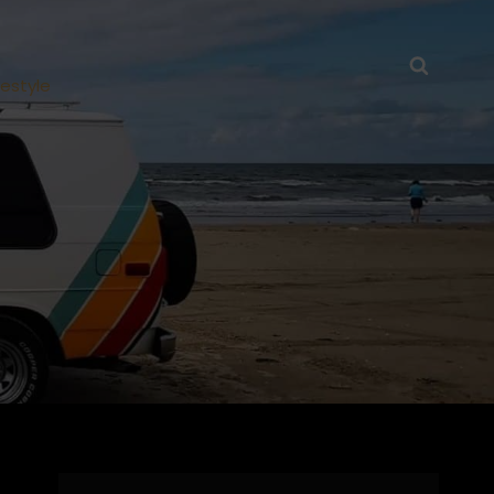
Searc
festyle