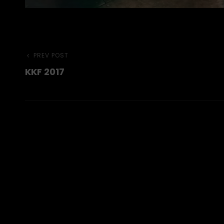
Beitragsnavigation
Previous
PREV POST
KKF 2017
Post