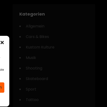
Kategorien
Allgemein
Cars & Bikes
Kustom Kulture
.
Musik
Shooting
ale
Skateboard
n
Sport
Tattoo