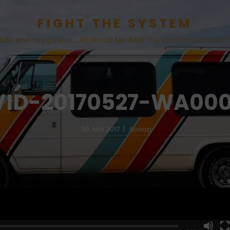
FIGHT THE SYSTEM
Ride And Happiness… All About Me And The Kustom Kulture Li
VID-20170527-WA000
30. Mai 2017
Scoop