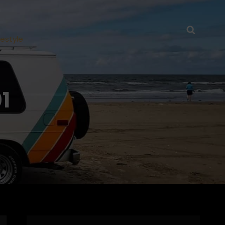
Searc
festyle
1