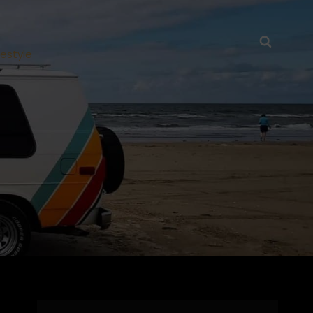
Searc
festyle