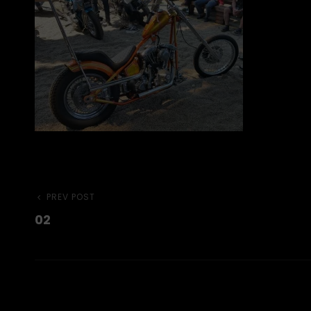
Beitragsnavigation
Previous
PREV POST
02
Post