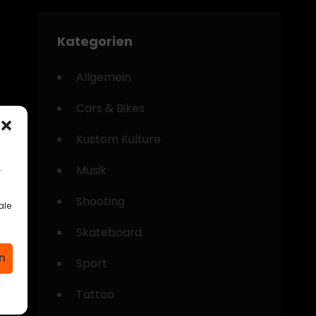
Kategorien
Allgemein
Cars & Bikes
Kustom Kulture
.
Musik
Shooting
ale
Skateboard
n
Sport
Tattoo