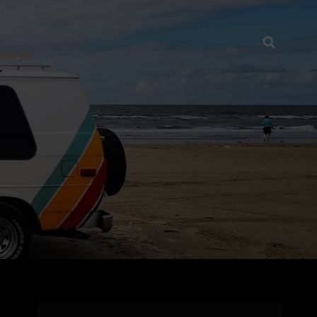
Searc
festyle