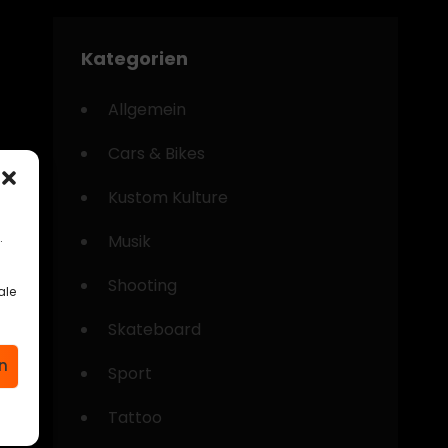
Kategorien
Allgemein
Cars & Bikes
Kustom Kulture
.
Musik
Shooting
ale
Skateboard
n
Sport
Tattoo