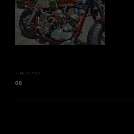
Beitragsnavigation
Previous
PREV POST
08
Post