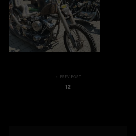
Beitragsnavigation
PREV POST
Previous
12
Post