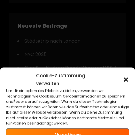
Neueste Beiträge
Städtetrip nach London
NYC 2025
Gyp`Sea Kustom Beach Weekend 2024
Cookie-Zustimmung
Kurztrip nach Amsterdam
verwalten
Um dir ein optimales Erlebnis zu bieten, verwenden wir
Technorama Kassel 2024
Technologien wie Cookies, um Geräteinformationen zu speichern
und/oder darauf zuzugreifen. Wenn du diesen Technologien
zustimmst, können wir Daten wie das Surfverhalten oder eindeutige
IDs auf dieser Website verarbeiten. Wenn du deine Zustimmung
nicht erteilst oder zurückziehst, können bestimmte Merkmale und
Funktionen beeinträchtigt werden.
Kategorien
Akzeptieren