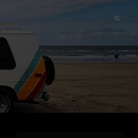
Searc
festyle