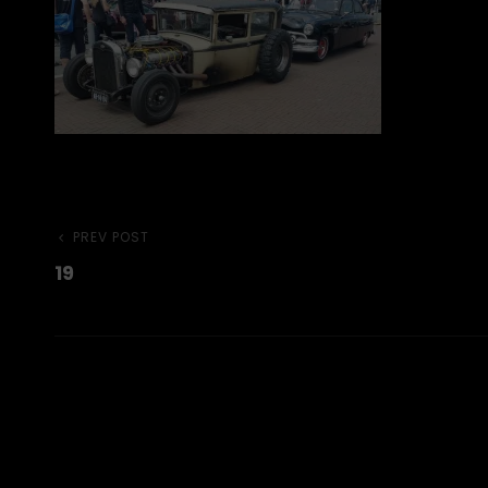
Beitragsnavigation
Previous
PREV POST
19
Post