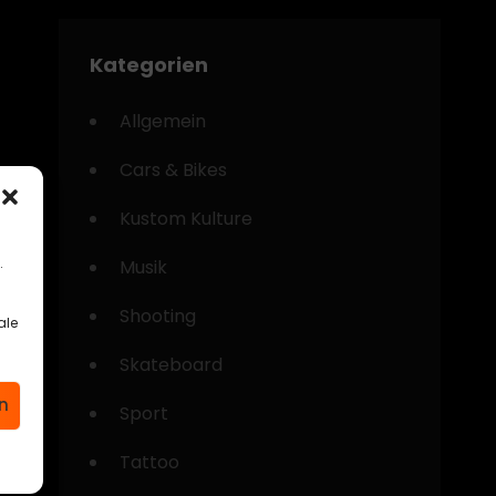
Kategorien
Allgemein
Cars & Bikes
Kustom Kulture
.
Musik
Shooting
ale
Skateboard
n
Sport
Tattoo