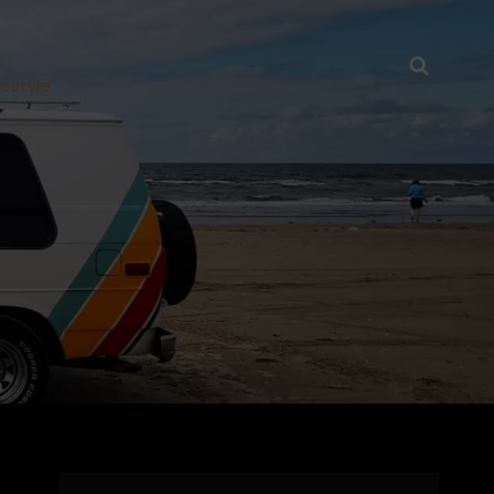
Searc
festyle