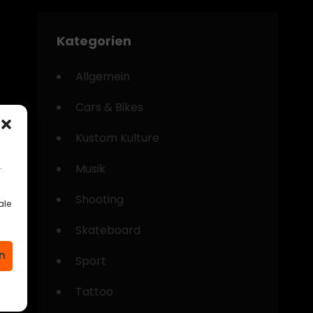
Kategorien
Allgemein
Cars & Bikes
Kustom Kulture
.
Musik
Shooting
ale
Skateboard
n
Sport
Tattoo