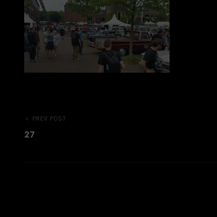
Beitragsnavigation
Previous
PREV POST
27
Post