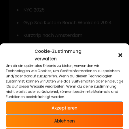
NYC 2025
Gyp`Sea Kustom Beach Weekend 2024
Kurztrip nach Amsterdam
Technorama Kassel 2024
Cookie-Zustimmung
verwalten
Um dir ein optimales Erlebnis zu bieten, verwenden wir
Technologien wie Cookies, um Geräteinformationen zu speichern
und/oder darauf zuzugreifen. Wenn du diesen Technologien
zustimmst, können wir Daten wie das Surfverhalten oder eindeutige
Kategorien
IDs auf dieser Website verarbeiten. Wenn du deine Zustimmung
nicht erteilst oder zurückziehst, können bestimmte Merkmale und
Funktionen beeinträchtigt werden.
Allgemein
Akzeptieren
Cars & Bikes
Ablehnen
Kustom Kulture