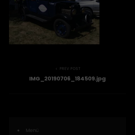
Beitragsnavigation
PREV POST
Previous
IMG_20190706_184509.jpg
Post
Menü