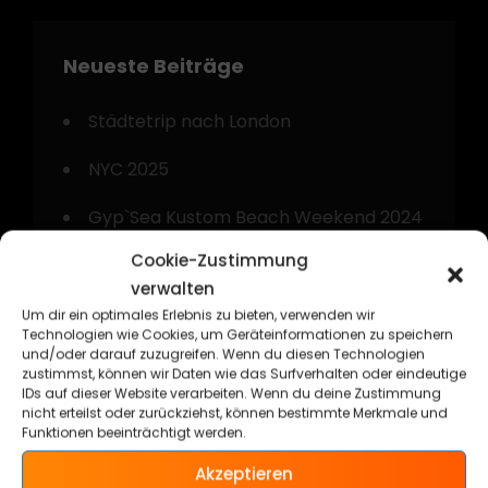
Neueste Beiträge
Städtetrip nach London
NYC 2025
Gyp`Sea Kustom Beach Weekend 2024
Cookie-Zustimmung
Kurztrip nach Amsterdam
verwalten
Technorama Kassel 2024
Um dir ein optimales Erlebnis zu bieten, verwenden wir
Technologien wie Cookies, um Geräteinformationen zu speichern
und/oder darauf zuzugreifen. Wenn du diesen Technologien
zustimmst, können wir Daten wie das Surfverhalten oder eindeutige
IDs auf dieser Website verarbeiten. Wenn du deine Zustimmung
nicht erteilst oder zurückziehst, können bestimmte Merkmale und
Funktionen beeinträchtigt werden.
Kategorien
Akzeptieren