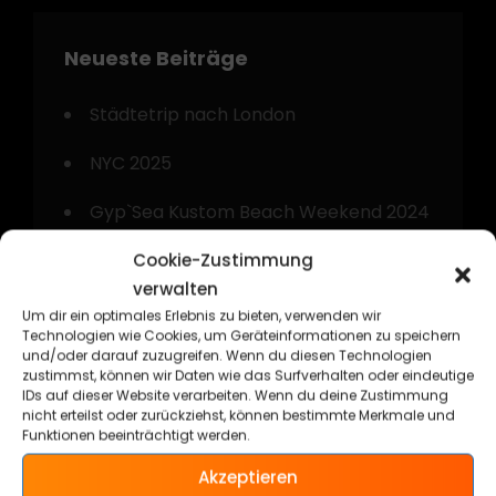
Neueste Beiträge
Städtetrip nach London
NYC 2025
Gyp`Sea Kustom Beach Weekend 2024
Cookie-Zustimmung
Kurztrip nach Amsterdam
verwalten
Technorama Kassel 2024
Um dir ein optimales Erlebnis zu bieten, verwenden wir
Technologien wie Cookies, um Geräteinformationen zu speichern
und/oder darauf zuzugreifen. Wenn du diesen Technologien
zustimmst, können wir Daten wie das Surfverhalten oder eindeutige
IDs auf dieser Website verarbeiten. Wenn du deine Zustimmung
nicht erteilst oder zurückziehst, können bestimmte Merkmale und
Funktionen beeinträchtigt werden.
Kategorien
Akzeptieren