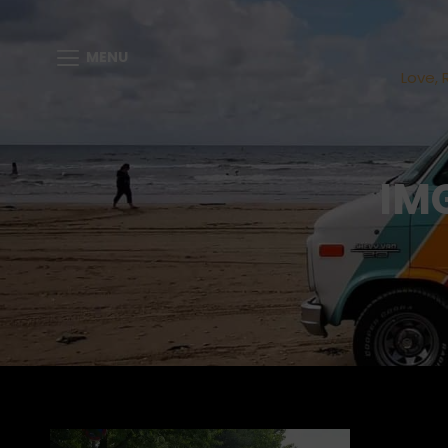
MENU
Love, 
IM