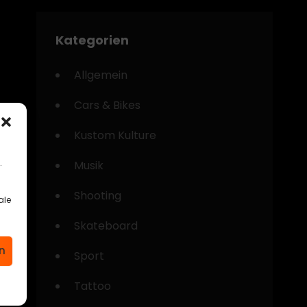
Kategorien
Allgemein
Cars & Bikes
Kustom Kulture
.
Musik
Shooting
ale
Skateboard
n
Sport
Tattoo