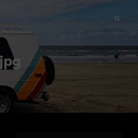
Searc
festyle
jpg