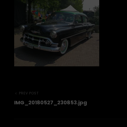
Beitragsnavigation
Previous
PREV POST
IMG_20180527_230853.jpg
Post