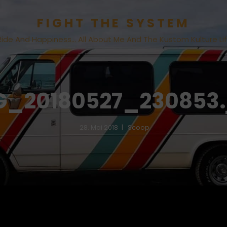
FIGHT THE SYSTEM
Ride And Happiness… All About Me And The Kustom Kulture Li
G_20180527_230853.
28. Mai 2018
Scoop