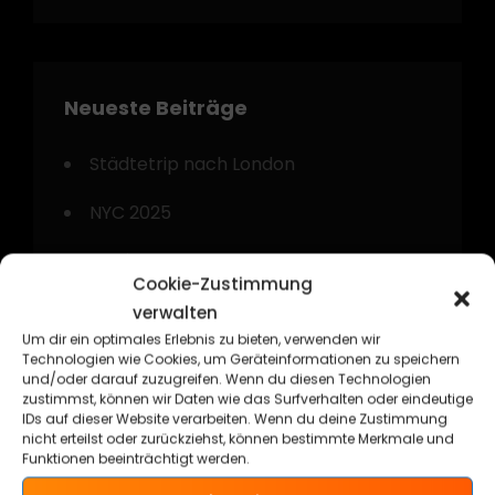
Neueste Beiträge
Städtetrip nach London
NYC 2025
Gyp`Sea Kustom Beach Weekend 2024
Cookie-Zustimmung
Kurztrip nach Amsterdam
verwalten
Um dir ein optimales Erlebnis zu bieten, verwenden wir
Technorama Kassel 2024
Technologien wie Cookies, um Geräteinformationen zu speichern
und/oder darauf zuzugreifen. Wenn du diesen Technologien
zustimmst, können wir Daten wie das Surfverhalten oder eindeutige
IDs auf dieser Website verarbeiten. Wenn du deine Zustimmung
nicht erteilst oder zurückziehst, können bestimmte Merkmale und
Funktionen beeinträchtigt werden.