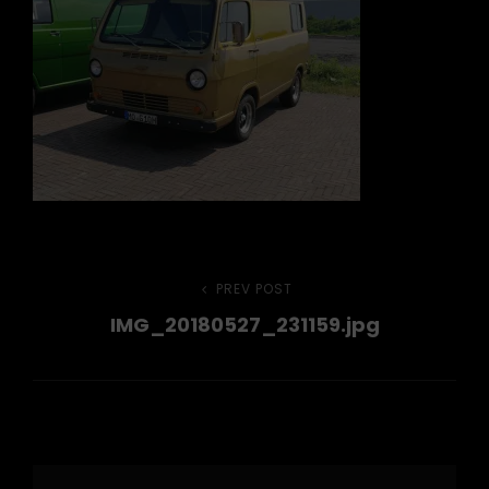
Beitragsnavigation
PREV POST
Previous
IMG_20180527_231159.jpg
Post