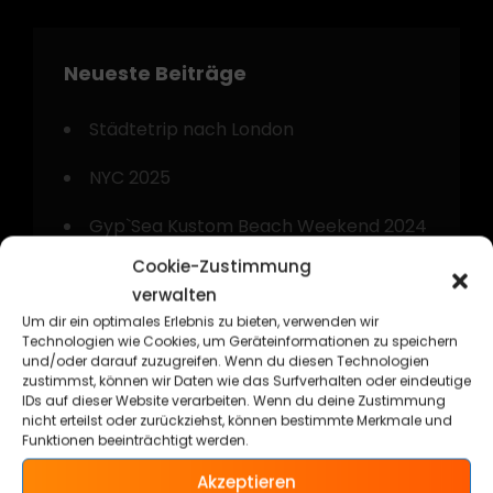
Neueste Beiträge
Städtetrip nach London
NYC 2025
Gyp`Sea Kustom Beach Weekend 2024
Cookie-Zustimmung
Kurztrip nach Amsterdam
verwalten
Technorama Kassel 2024
Um dir ein optimales Erlebnis zu bieten, verwenden wir
Technologien wie Cookies, um Geräteinformationen zu speichern
und/oder darauf zuzugreifen. Wenn du diesen Technologien
zustimmst, können wir Daten wie das Surfverhalten oder eindeutige
IDs auf dieser Website verarbeiten. Wenn du deine Zustimmung
nicht erteilst oder zurückziehst, können bestimmte Merkmale und
Funktionen beeinträchtigt werden.
Kategorien
Akzeptieren