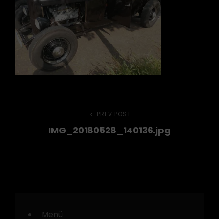
Beitragsnavigation
PREV POST
Previous
IMG_20180528_140136.jpg
Post
Menü