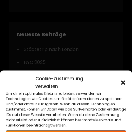
Neueste Beiträge
Städtetrip nach London
NYC 2025
Gyp`Sea Kustom Beach Weekend 2024
Cookie-Zustimmung
verwalten
Kurztrip nach Amsterdam
Um dir ein optimales Erlebnis zu bieten, verwenden wir
Technologien wie Cookies, um Geräteinformationen zu speichern
Technorama Kassel 2024
und/oder darauf zuzugreifen. Wenn du diesen Technologien
zustimmst, können wir Daten wie das Surfverhalten oder eindeutige
IDs auf dieser Website verarbeiten. Wenn du deine Zustimmung
nicht erteilst oder zurückziehst, können bestimmte Merkmale und
Funktionen beeinträchtigt werden.