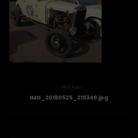
Beitragsnavigation
PREV POST
Previous
IMG_20180525_215349.jpg
Post