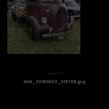
Beitragsnavigation
PREV POST
Previous
IMG_20180603_015708.jpg
Post