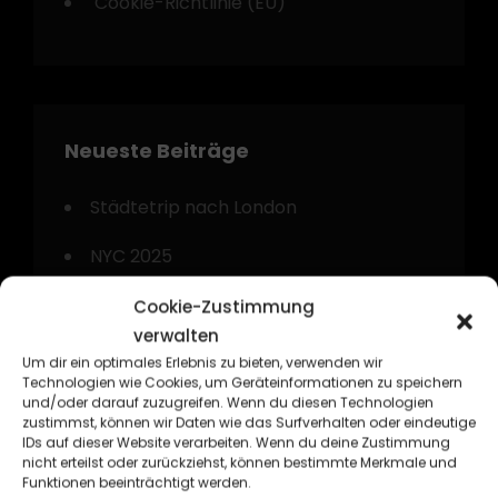
Cookie-Richtlinie (EU)
Neueste Beiträge
Städtetrip nach London
NYC 2025
Gyp`Sea Kustom Beach Weekend 2024
Cookie-Zustimmung
verwalten
Kurztrip nach Amsterdam
Um dir ein optimales Erlebnis zu bieten, verwenden wir
Technologien wie Cookies, um Geräteinformationen zu speichern
Technorama Kassel 2024
und/oder darauf zuzugreifen. Wenn du diesen Technologien
zustimmst, können wir Daten wie das Surfverhalten oder eindeutige
IDs auf dieser Website verarbeiten. Wenn du deine Zustimmung
nicht erteilst oder zurückziehst, können bestimmte Merkmale und
Funktionen beeinträchtigt werden.