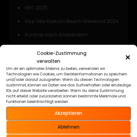
NYC 2025
Gyp`Sea Kustom Beach Weekend 2024
Kurztrip nach Amsterdam
Technorama Kassel 2024
Cookie-Zustimmung
verwalten
Um dir ein optimales Erlebnis zu bieten, verwenden wir
Technologien wie Cookies, um Geräteinformationen zu speichern
und/oder darauf zuzugreifen. Wenn du diesen Technologien
zustimmst, können wir Daten wie das Surfverhalten oder eindeutige
Kategorien
IDs auf dieser Website verarbeiten. Wenn du deine Zustimmung
nicht erteilst oder zurückziehst, können bestimmte Merkmale und
Funktionen beeinträchtigt werden.
Allgemein
Akzeptieren
Cars & Bikes
Ablehnen
Kustom Kulture