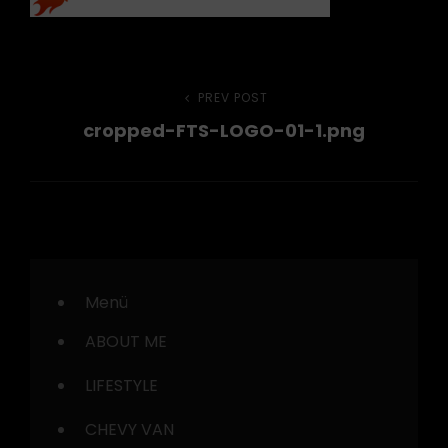
Beitragsnavigation
PREV POST
Previous
cropped-FTS-LOGO-01-1.png
Post
Menü
ABOUT ME
LIFESTYLE
CHEVY VAN