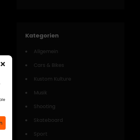
Kategorien
Allgemein
Cars & Bikes
Kustom Kulture
.
Musik
ale
Shooting
Skateboard
n
Sport