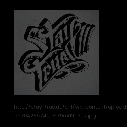
http://stay-true.de/s-t/wp-content/uploa
5670428574_e979a419c3_z.jpg