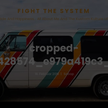
FIGHT THE SYSTEM
Ride And Happiness… All About Me And The Kustom Kulture Li
cropped-
428574_e979a419c3_
16. Februar 2016
Scoop