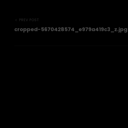
Beitragsnavigation
Previous
PREV POST
cropped-5670428574_e979a419c3_z.jpg
Post