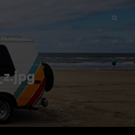
Searc
festyle
z.jpg