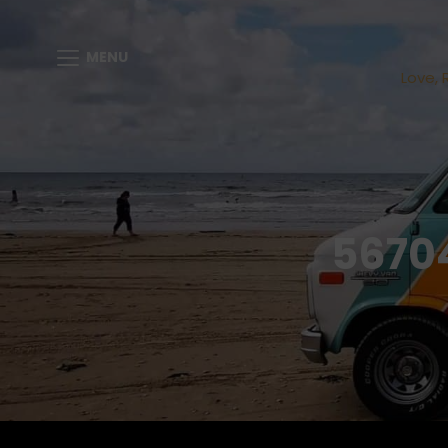
MENU
Love, 
5670