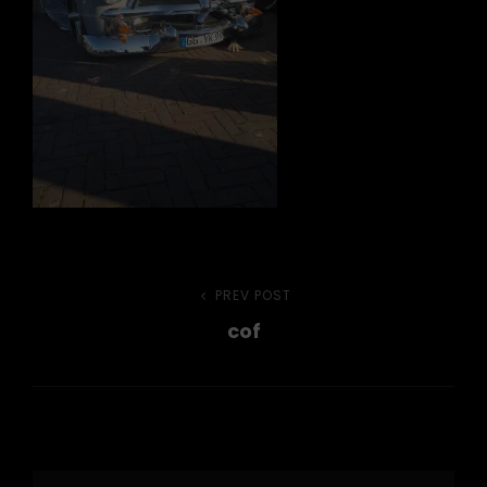
Beitragsnavigation
PREV POST
Previous
cof
Post