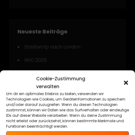
Neueste Beiträge
Städtetrip nach London
NYC 2025
Gyp`Sea Kustom Beach Weekend 2024
Cookie-Zustimmung
verwalten
Kurztrip nach Amsterdam
Um dir ein optimales Erlebnis zu bieten, verwenden wir
Technologien wie Cookies, um Geräteinformationen zu speichern
Technorama Kassel 2024
und/oder darauf zuzugreifen. Wenn du diesen Technologien
zustimmst, können wir Daten wie das Surfverhalten oder eindeutige
IDs auf dieser Website verarbeiten. Wenn du deine Zustimmung
nicht erteilst oder zurückziehst, können bestimmte Merkmale und
Funktionen beeinträchtigt werden.