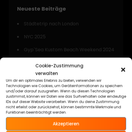
Neueste Beiträge
Städtetrip nach London
NYC 2025
Gyp`Sea Kustom Beach Weekend 2024
Kurztrip nach Amsterdam
Cookie-Zustimmung
verwalten
Technorama Kassel 2024
Um dir ein optimales Erlebnis zu bieten, verwenden wir
Technologien wie Cookies, um Geräteinformationen zu speichern
und/oder darauf zuzugreifen. Wenn du diesen Technologien
zustimmst, können wir Daten wie das Surfverhalten oder eindeutige
IDs auf dieser Website verarbeiten. Wenn du deine Zustimmung
nicht erteilst oder zurückziehst, können bestimmte Merkmale und
Funktionen beeinträchtigt werden.
Kategorien
Akzeptieren
Allgemein