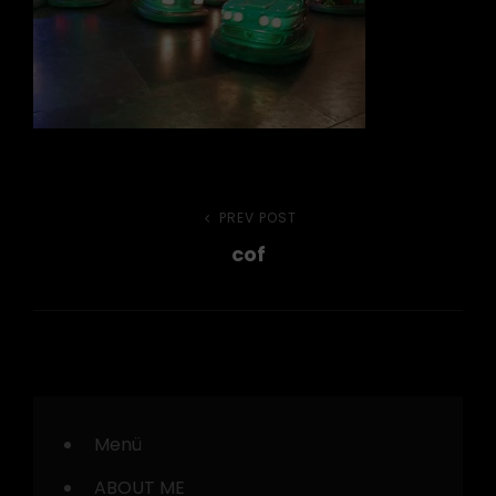
Beitragsnavigation
PREV POST
Previous
cof
Post
Menü
ABOUT ME