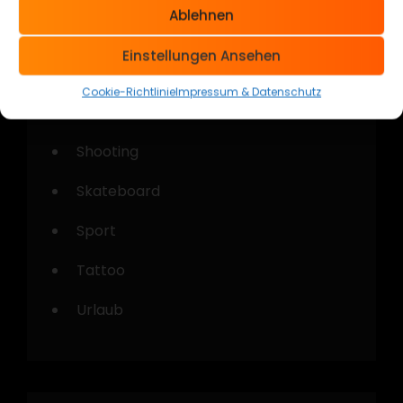
Ablehnen
Cars & Bikes
Einstellungen Ansehen
Kustom Kulture
Cookie-Richtlinie
Impressum & Datenschutz
Musik
Shooting
Skateboard
Sport
Tattoo
Urlaub