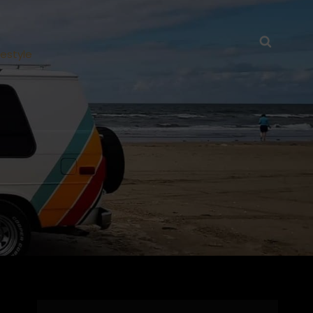
Searc
festyle