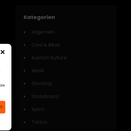
Kategorien
Allgemein
Cars & Bikes
Kustom Kulture
.
Musik
Shooting
ale
Skateboard
n
Sport
Tattoo