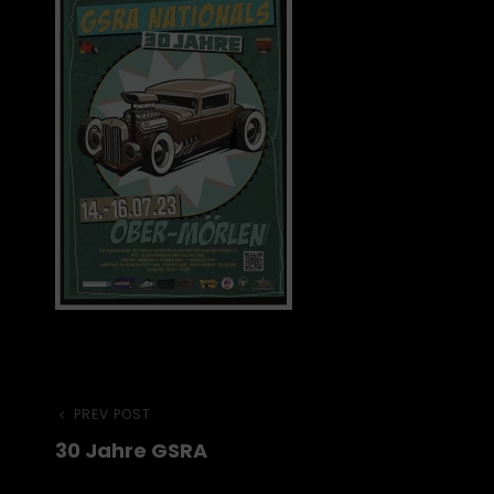
Beitragsnavigation
Previous
PREV POST
30 Jahre GSRA
Post