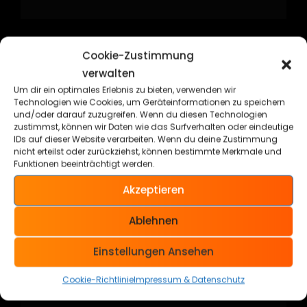
Cookie-Zustimmung
Kategorien
verwalten
Um dir ein optimales Erlebnis zu bieten, verwenden wir
Technologien wie Cookies, um Geräteinformationen zu speichern
Allgemein
und/oder darauf zuzugreifen. Wenn du diesen Technologien
zustimmst, können wir Daten wie das Surfverhalten oder eindeutige
Cars & Bikes
IDs auf dieser Website verarbeiten. Wenn du deine Zustimmung
nicht erteilst oder zurückziehst, können bestimmte Merkmale und
Funktionen beeinträchtigt werden.
Kustom Kulture
Akzeptieren
Musik
Ablehnen
Shooting
Einstellungen Ansehen
Skateboard
Cookie-Richtlinie
Impressum & Datenschutz
Sport